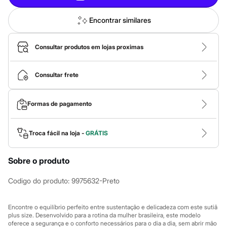
Calças
Casacos e Jaquetas
Jeans
Encontrar similares
Macacões
Saias
Shorts e Bermudas
Consultar produtos em lojas proximas
Vestidos
Acessórios
Bolsas
Consultar frete
Bonés e Chapéus
Bijoux
Cintos
Formas de pagamento
Óculos
Relógios
Calçados
Troca fácil na loja -
GRÁTIS
Botas
Chinelos
Rasteirinhas
Sobre o produto
Sandálias
Sapatilhas
Codigo do produto
:
9975632-Preto
Tênis
Marcas
City
Encontre o equilíbrio perfeito entre sustentação e delicadeza com este sutiã
Clock House
plus size. Desenvolvido para a rotina da mulher brasileira, este modelo
Mindset
oferece a segurança e o conforto necessários para o dia a dia, sem abrir mão