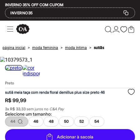
INVERNO 35% OFF COM CUPOM
INVERNO35
Ofertas
Compre por Departamento
Feminino
Masculino
página inicial
moda feminina
moda íntima
sutiãs
>
>
>
Infantil
Calçados
Mindse7
Plus Size
Até 20% off
Até 40% off
Preto
Até 60% off
A partir de 60% off
sutiã meia taça com renda floral demillus plus size preto 46
Feminino
R$ 99,99
Em alta
Inverno
3
x
R$ 33,33
sem juros no
C&A Pay
Alfaiataria
Selecione um
tamanho
:
Novidades
44
46
48
50
52
54
Roupas
Blusas e Camisetas
Básicos
Adicionar à sacola