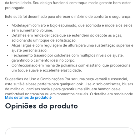
Sawary
da feminilidade. Seu design funcional com toque macio garante bem-estar
Yessica
prolongado.
Moda esportiva
Este sutiã foi desenhado para oferecer o máximo de conforto e segurança:
Acessórios
Blusas
Modelagem com aro e bojo espumado, que acomoda e modela os seios
Calçados
sem aumentar o volume.
Leggings
Detalhes em renda delicada que se estendem do decote às alças,
Shorts e Bermudas
adicionando um toque de sofisticação.
Alças largas e com regulagem de altura para uma sustentação superior e
Tops
ajuste personalizado.
Moda íntima
Fechamento traseiro por colchetes com múltiplos níveis de ajuste,
Calcinhas
garantindo o caimento ideal no corpo.
Cintas e Modeladores
Confeccionado em malha de poliamida com elastano, que proporciona
Meias
um toque suave e excelente elasticidade.
Pijamas
Sugestões de Uso e Combinações Por ser uma peça versátil e essencial,
Sutiãs e Tops
este sutiã é a base perfeita para qualquer look. Use-o sob camisetas, blusas
Moda praia
de malha ou camisas sociais para garantir uma silhueta harmoniosa e
Biquínis
confortável no trabalho ou em momentos casuais. O detalhe em renda pode
Maiôs
↓
Mais detalhes do produto
aparecer sutilmente em decotes, trazendo um charme extra à produção.
Saídas de praia
Opiniões do produto
Personagens
A gente se encontra na C&A! ❤
Plus size
Blusas e Camisetas
A Modelo veste tamanho 50.
Suas medidas são:
Calças
Altura: 169cm / Busto: 107cm / Cintura: 93cm / Quadril: 125cm.
Casacos e Jaquetas
Jeans
Informacoes gerais: