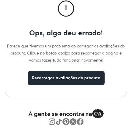
Moda esportiva
Material
:
81% poliamida, 19% elastano
Shorts e Saias
Cor
:
Preto
Vestidos
Marcas
:
Demillus
Masculino
Tipo
:
Dia a dia
Em alta
Gênero
:
Feminino
Dia dos Pais
Ops, algo deu errado!
Inverno
Novidades
Roupas
Parece que tivemos um problema ao carregar as avaliações do
Bermudas
produto. Clique no botão abaixo para recarregar a página e
Camisas
Calças
vamos fazer tudo funcionar novamente!
Camisetas e Regatas
Casacos e Jaquetas
Jeans
Recarregar avaliações do produto
Polos
Acessórios
Bolsas e Mochilas
Chapéus e Bonés
Cintos
Carteiras
A gente se encontra na
Óculos
Relógios
Calçados
Botas