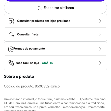
Calças
Casacos e Jaquetas
Encontrar similares
Jeans
Macacões
Saias
Consultar produtos em lojas proximas
Shorts e Bermudas
Vestidos
Acessórios
Consultar frete
Bolsas
Bonés e Chapéus
Bijoux
Formas de pagamento
Cintos
Óculos
Relógios
Calçados
Troca fácil na loja -
GRÁTIS
Botas
Chinelos
Sobre o produto
Rasteirinhas
Sandálias
Sapatilhas
Codigo do produto
:
9500352-Unico
Tênis
Marcas
City
Um acessório invisível, o toque final, o último detalhe... O perfume feminino
Clock House
CH de Carolina Herrera é uma fusão entre o contemporâneo e o tradicional,
em seu frasco em couro e prata. Vermelho - a cor da emoção. Uma cor forte,
Mindset
uma presença marcante.