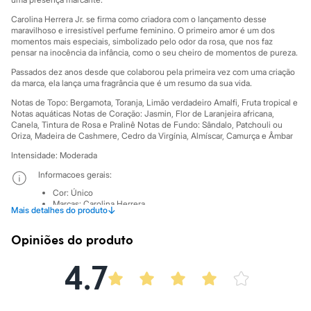
Sawary
Yessica
Carolina Herrera Jr. se firma como criadora com o lançamento desse
Moda esportiva
maravilhoso e irresistível perfume feminino. O primeiro amor é um dos
Acessórios
momentos mais especiais, simbolizado pelo odor da rosa, que nos faz
Blusas
pensar na inocência da infância, como o seu cheiro de momentos de pureza.
Calçados
Passados dez anos desde que colaborou pela primeira vez com uma criação
Leggings
da marca, ela lança uma fragrância que é um resumo da sua vida.
Shorts e Bermudas
Tops
Notas de Topo: Bergamota, Toranja, Limão verdadeiro Amalfi, Fruta tropical e
Notas aquáticas Notas de Coração: Jasmin, Flor de Laranjeira africana,
Moda íntima
Canela, Tintura de Rosa e Pralinê Notas de Fundo: Sândalo, Patchouli ou
Calcinhas
Oriza, Madeira de Cashmere, Cedro da Virgínia, Almíscar, Camurça e Âmbar
Cintas e Modeladores
Meias
Intensidade: Moderada
Pijamas
Informacoes gerais:
Sutiãs e Tops
Moda praia
Cor
:
Único
Biquínis
Marcas
:
Carolina Herrera
↓
Mais detalhes do produto
Maiôs
Saídas de praia
Opiniões do produto
Personagens
Plus size
4.7
Blusas e Camisetas
Calças
Casacos e Jaquetas
Jeans