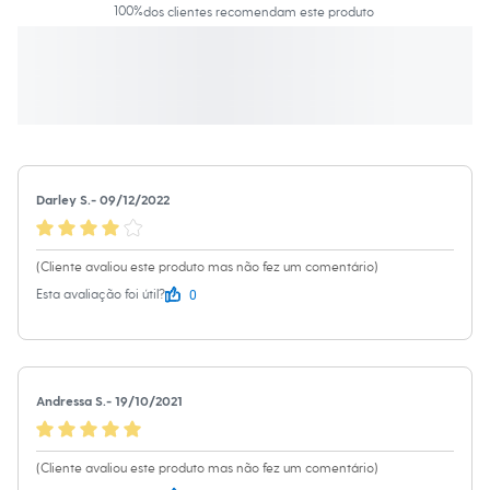
Moda esportiva
100
%
dos clientes recomendam este produto
Shorts e Saias
Vestidos
Masculino
Em alta
Dia dos Pais
Inverno
Novidades
Roupas
Bermudas
Darley S.
-
09/12/2022
Camisas
Calças
Camisetas e Regatas
Casacos e Jaquetas
(Cliente avaliou este produto mas não fez um comentário)
Jeans
0
Esta avaliação foi útil?
Polos
Acessórios
Bolsas e Mochilas
Chapéus e Bonés
Cintos
Carteiras
Andressa S.
-
19/10/2021
Óculos
Relógios
Calçados
(Cliente avaliou este produto mas não fez um comentário)
Botas