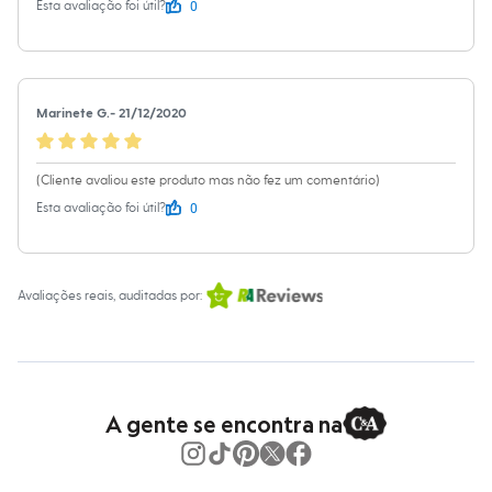
0
Esta avaliação foi útil?
Chinelos
Sapatos
Sandálias e Papetes
Tênis
Moda esportiva
Acessórios
Marinete G.
-
21/12/2020
Bermudas
Camisetas
Calças
(Cliente avaliou este produto mas não fez um comentário)
Calçados
Regatas
0
Esta avaliação foi útil?
Moda íntima
Cuecas
Meias
Pijamas
Avaliações reais, auditadas por:
Moda praia
Personagens
Plus size
Blusas e Camisetas
Calças
Camisas
A gente se encontra na
Casacos e Jaquetas
Jeans
Moda esportiva
Shorts e Bermudas