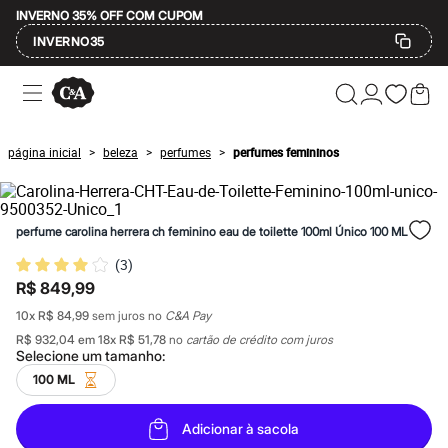
INVERNO 35% OFF COM CUPOM
INVERNO35
Ofertas
Compre por Departamento
Feminino
Masculino
página inicial
beleza
perfumes
perfumes femininos
>
>
>
Infantil
Calçados
Mindse7
Plus Size
perfume carolina herrera ch feminino eau de toilette 100ml Único 100 ML
Até 20% off
Até 40% off
(
3
)
Até 60% off
R$ 849,99
A partir de 60% off
Feminino
10
x
R$ 84,99
sem juros no
C&A Pay
Em alta
R$ 932,04
em
18
x
R$ 51,78
no
cartão de crédito com juros
Inverno
Selecione um
tamanho
:
Alfaiataria
Novidades
100 ML
Roupas
Blusas e Camisetas
Adicionar à sacola
Básicos