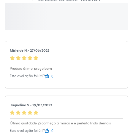
Moda esportiva
Shorts e Saias
Vestidos
Masculino
Em alta
Dia dos Pais
Inverno
Novidades
Roupas
Bermudas
Misleide N.
-
27/06/2023
Camisas
Calças
Camisetas e Regatas
Produto ótimo, preço bom
Casacos e Jaquetas
0
Jeans
Esta avaliação foi útil?
Polos
Acessórios
Bolsas e Mochilas
Chapéus e Bonés
Cintos
Jaqueline S.
-
29/05/2023
Carteiras
Óculos
Relógios
Ótima qualidade já conheço a marca e é perfeito lindo demais
Calçados
Botas
0
Esta avaliação foi útil?