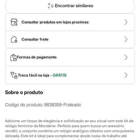
Calças
Encontrar similares
Casacos e Jaquetas
Jeans
Macacões
Consultar produtos em lojas proximas
Saias
Shorts e Bermudas
Vestidos
Consultar frete
Acessórios
Bolsas
Bonés e Chapéus
Bijoux
Formas de pagamento
Cintos
Óculos
Relógios
Troca fácil na loja -
GRÁTIS
Calçados
Botas
Chinelos
Sobre o produto
Rasteirinhas
Sandálias
Codigo do produto
:
9638359-Prateado
Sapatilhas
Tênis
Marcas
Adicione um toque de elegância e sofisticação ao seu visual com este kit de
City
relógio feminino da Mondaine. Perfeito para quem busca um acessório
Clock House
versátil, o conjunto combina um relógio analógico clássico com uma pulseira
Mindset
delicada. Este kit é ideal para complementar desde looks de trabalho até