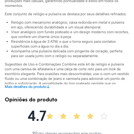
Sawary
produções mais casuais, garantindo pontualidade e estilo em todos os
momentos.
Yessica
Moda esportiva
Este conjunto de relógio e pulseira se destaca por seus detalhes refinados:
Acessórios
Blusas
Relógio com mecanismo analógico, caixa redonda em metal e pulseira
em aço, oferecendo durabilidade e um visual atemporal.
Calçados
Visor analógico com fundo prateado e um design moderno com recortes,
Leggings
que confere um charme único à peça.
Shorts e Bermudas
Resistência à água de 3 ATM, o que o torna seguro para contatos
Tops
superficiais com a água no dia a dia.
Moda íntima
Acompanha uma pulseira delicada com pingente de coração, perfeita
Calcinhas
para ser usada junto com o relógio ou separadamente.
Cintas e Modeladores
Sugestões de Uso e Combinações Combine este kit de relógio e pulseira
Meias
com uma camisa de alfaiataria e uma calça de corte reto para um look de
Pijamas
escritório elegante. Para ocasiões mais descontraídas, use-o com um vestido
Sutiãs e Tops
fluido ou uma combinação de jeans e camiseta para adicionar um ponto de
Moda praia
brilho e sofisticação. A versatilidade do tom prateado permite que os
↓
Mais detalhes do produto
Biquínis
acessórios transitem facilmente entre diferentes estilos e paletas de cores,
Maiôs
tornando-se um complemento indispensável.
Saídas de praia
Opiniões do produto
A gente se encontra na C&A! ❤
Personagens
Plus size
4.7
Informacoes gerais:
Blusas e Camisetas
Material
:
Metal
Calças
Cor
:
Prateado
Casacos e Jaquetas
Marcas
:
C&A
Jeans
Gênero
:
Feminino
96
%
dos clientes recomendam este produto