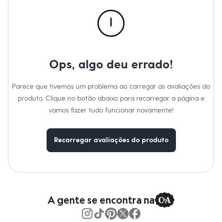
Calças
Casacos e Jaquetas
Jeans
Macacões
Saias
Shorts e Bermudas
Vestidos
Ops, algo deu errado!
Acessórios
Bolsas
Bonés e Chapéus
Parece que tivemos um problema ao carregar as avaliações do
Bijoux
produto. Clique no botão abaixo para recarregar a página e
Cintos
Óculos
vamos fazer tudo funcionar novamente!
Relógios
Calçados
Botas
Recarregar avaliações do produto
Chinelos
Rasteirinhas
Sandálias
Sapatilhas
Tênis
Marcas
City
A gente se encontra na
Clock House
Mindset