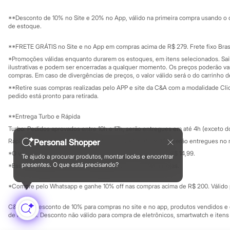
Sustentabilidade
Sandálias
Solicite seu ca
Mapa do site
Tênis
**Desconto de 10% no Site e 20% no App, válido na primeira compra usando o 
Governança
Diversão
Investidores
de estoque.
Marcas
Ouvidoria / Rel
Sala de imprensa
Baby Club
Educação fina
**FRETE GRÁTIS no Site e no App em compras acima de R$ 279. Frete fixo Brasi
Fifteen
Privacidade
Sustentabilida
*Promoções válidas enquanto durarem os estoques, em itens selecionados. Sa
Miss Fifteen
Configuração de cookies
ilustrativas e podem ser encerradas a qualquer momento. Os preços poderão var
Palomino
Minha privacidade
compras. Em caso de divergências de preços, o valor válido será o do carrinho 
Moda íntima
**Retire suas compras realizadas pelo APP e site da C&A com a modalidade Clique
Calcinhas
pedido está pronto para retirada.
Cuecas
Meias
**Entrega Turbo e Rápida
Pijamas
Moda praia
Turbo: Pedidos aprovados entre 10h e 17h, serão entregues em até 4h (exceto d
Biquínis e Maiôs
Personal Shopper
Rápida: Pedidos com os pagamentos aprovados até as 10h, serão entregues no 
Blusas de proteção
*O valor do frete para o turbo é R$ 24,99 e para a rápida é R$ 14,99.
Sungas
Te ajudo a procurar produtos, montar looks e encontrar
Formas de pagamento
Personagens
presentes. O que está precisando?
*Essa condição ainda não estará disponível em todas as lojas.
Bluey
Disney
*Compre pelo Whatsapp e ganhe 10% off nas compras acima de R$ 200. Válido p
Hello Kitty
Homem Aranha
C&A Pay: desconto de 10% para compras no site e no app, produtos vendidos e e
Minecraft
de R$ 400. Desconto não válido para compra de eletrônicos, smartwatch e iten
Naruto
Patrulha Canina