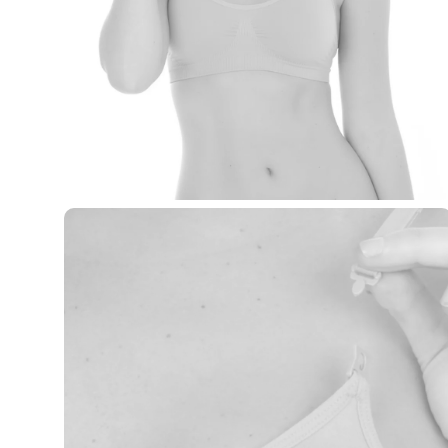
Casacos e Jaquetas
Jeans
Macacões
Saias
Shorts e Bermudas
Vestidos
Acessórios
Bolsas
Bonés e Chapéus
Bijoux
Cintos
Óculos
Relógios
Calçados
Botas
Chinelos
Rasteirinhas
Sandálias
Sapatilhas
Tênis
Marcas
City
Clock House
Mindset
Sawary