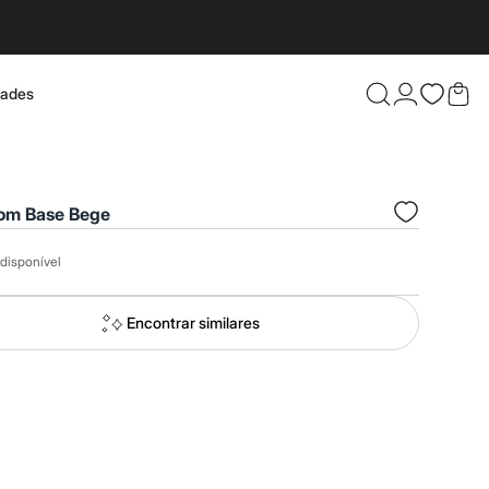
dades
Confira 
com Base Bege
disponível
Encontrar similares