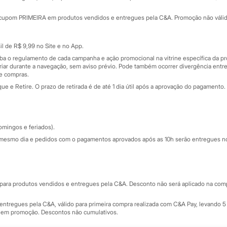
Minha C&A
rtão
Cupons de desconto
cupom PRIMEIRA em produtos vendidos e entregues pela C&A. Promoção não válida p
Cartão presente
atórios
Sobre o cartão presente
nceira
l de R$ 9,99 no Site e no App.
de
iba o regulamento de cada campanha e ação promocional na vitrine específica da
iar durante a navegação, sem aviso prévio. Pode também ocorrer divergência entre
de compras.
 e Retire. O prazo de retirada é de até 1 dia útil após a aprovação do pagamento. 
omingos e feriados).
mesmo dia e pedidos com o pagamentos aprovados após as 10h serão entregues no 
Segurança e qualidade
ara produtos vendidos e entregues pela C&A. Desconto não será aplicado na compr
ntregues pela C&A, válido para primeira compra realizada com C&A Pay, levando 5 
s em promoção. Descontos não cumulativos.