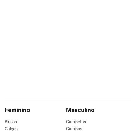
Sapatos
Sandálias e Papetes
Tênis
Moda esportiva
Acessórios
Bermudas
Camisetas
Calças
Calçados
Regatas
Moda íntima
Cuecas
Meias
Pijamas
Moda praia
Personagens
Plus size
Blusas e Camisetas
Calças
Camisas
Casacos e Jaquetas
Feminino
Masculino
Jeans
Moda esportiva
Blusas
Camisetas
Shorts e Bermudas
Calças
Camisas
Todos os produtos