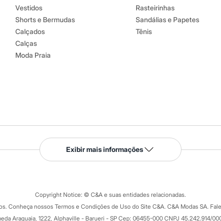
Vestidos
Rasteirinhas
Shorts e Bermudas
Sandálias e Papetes
Calçados
Tênis
Calças
Moda Praia
Serviços
Exibir mais informações
Tipos de serviços
o C&A
Clique e retire
Trocas e devoluções
ograma
Copyright Notice: © C&A e suas entidades relacionadas.
Formas de pagamento
dos. Conheça nossos Termos e Condições de Uso do Site C&A. C&A Modas SA. Fale
Todas as vantagens
ay
eda Araguaia, 1222, Alphaville - Barueri - SP Cep: 06455-000 CNPJ 45.242.914/00