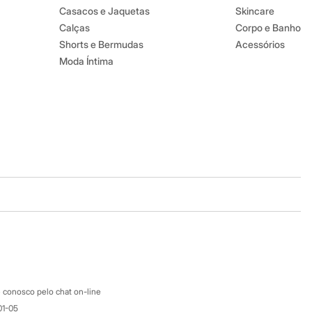
Casacos e Jaquetas
Skincare
Calças
Corpo e Banho
Shorts e Bermudas
Acessórios
Moda Íntima
Baixe o app
Google store
Apple store
Atendimento
 conosco pelo chat on-line
01-05