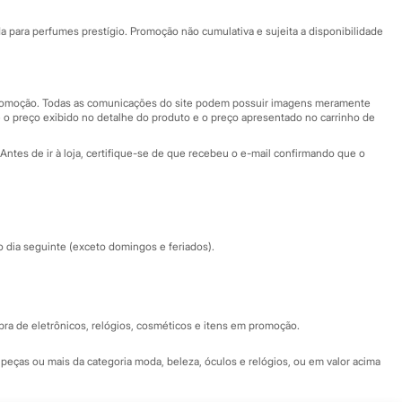
Ajuda
Fale conosco
ara perfumes prestígio. Promoção não cumulativa e sujeita a disponibilidade
Nossas lojas
Nossas lojas plus size
Central de ética
 promoção. Todas as comunicações do site podem possuir imagens meramente
 o preço exibido no detalhe do produto e o preço apresentado no carrinho de
Eventos
Antes de ir à loja, certifique-se de que recebeu o e-mail confirmando que o
Especial Dia dos Pais
dia seguinte (exceto domingos e feriados).
a de eletrônicos, relógios, cosméticos e itens em promoção.
peças ou mais da categoria moda, beleza, óculos e relógios, ou em valor acima