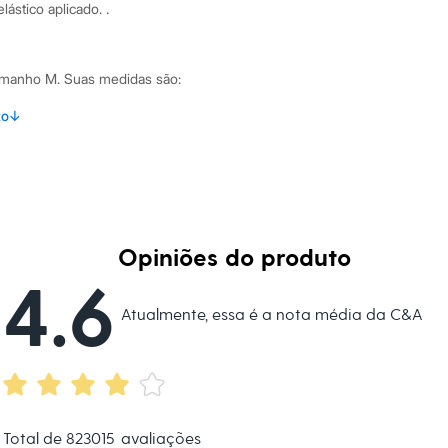
ástico aplicado. .
amanho M.
Suas medidas são:
 Busto: 86cm / Cintura: 61cm / Quadril: 90cm.
to
↓
s:
oliamida 12% Elastano
ntimates
Opiniões do produto
ino
4.6
Atualmente, essa é a nota média da C&A
Total de
823015
avaliações