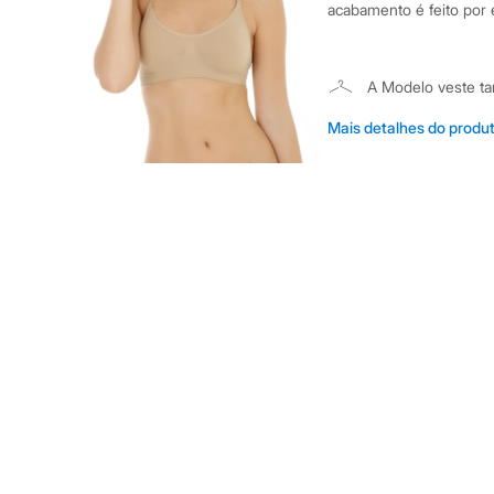
Shorts e Saias
acabamento é feito por el
Vestidos
Masculino
Em alta
Dia dos Pais
A Modelo veste t
Inverno
Altura: 178cm /
Novidades
Mais detalhes do produ
Roupas
Bermudas
Camisas
Informacoes gerai
Calças
Material
:
88% P
Camisetas e Regatas
Casacos e Jaquetas
Cor
:
Bege
Jeans
Marcas
:
Soul I
Polos
Gênero
:
Femin
Acessórios
Bolsas e Mochilas
Chapéus e Bonés
Cintos
Carteiras
Óculos
Relógios
Calçados
Botas
Chinelos